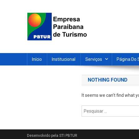
Skip
to
content
Empresa Paraibana de T
Sociedade de economia mista que promove e divulga a 
Início
Institucional
Serviços
Página Do 
NOTHING FOUND
It seems we can’t find what y
Pesquisar
por: