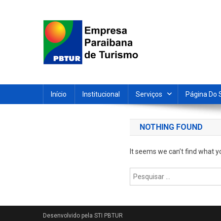
Skip
to
content
Empresa Paraibana de T
Sociedade de economia mista que promove e divulga a 
Início
Institucional
Serviços
Página Do 
NOTHING FOUND
It seems we can’t find what y
Pesquisar
por: