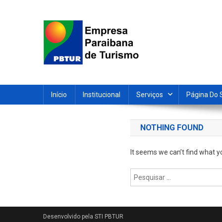
Skip
to
content
Empresa Paraibana de T
Sociedade de economia mista que promove e divulga a 
Início
Institucional
Serviços
Página Do 
NOTHING FOUND
It seems we can’t find what y
Pesquisar
por: