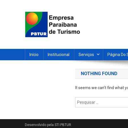
Skip
to
content
Empresa Paraibana de T
Sociedade de economia mista que promove e divulga a 
Início
Institucional
Serviços
Página Do 
NOTHING FOUND
It seems we can’t find what y
Pesquisar
por: