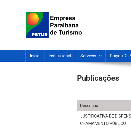
Skip
to
content
Empresa Paraibana de T
Sociedade de economia mista que promove e divulga a 
Início
Institucional
Serviços
Página Do 
publicações
Descrição
JUSTIFICATIVA DE DISPEN
CHAMAMENTO PÚBLICO