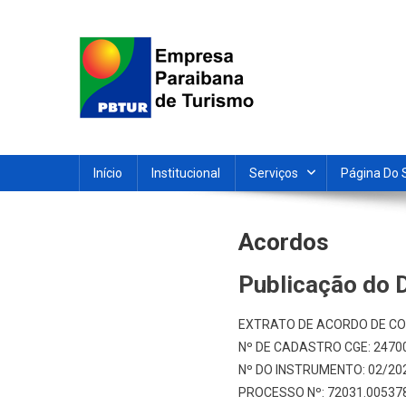
Skip
to
content
Empresa Paraibana de T
Sociedade de economia mista que promove e divulga a 
Início
Institucional
Serviços
Página Do 
acordos
Publicação do 
EXTRATO DE ACORDO DE C
Nº DE CADASTRO CGE: 2470
Nº DO INSTRUMENTO: 02/20
PROCESSO Nº: 72031.00537