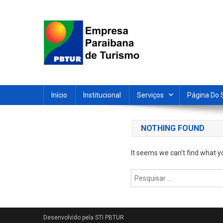
Skip
to
content
Empresa Paraibana de T
Sociedade de economia mista que promove e divulga a 
Início
Institucional
Serviços
Página Do 
NOTHING FOUND
It seems we can’t find what y
Pesquisar
por: