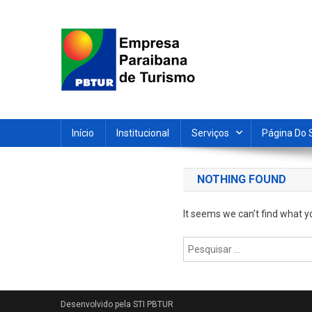
Skip
to
content
Empresa Paraibana de T
Sociedade de economia mista que promove e divulga a 
Início
Institucional
Serviços
Página Do 
NOTHING FOUND
It seems we can’t find what y
Pesquisar
por: